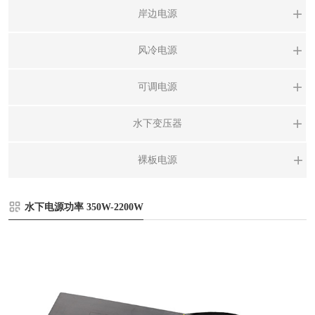
水
岸边电源
岸
风冷电源
风
可调电源
可
水下变压器
水
裸板电源
裸
水下电源功率 350W-2200W