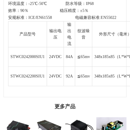
环境温度：-25℃-50℃ 防水等级：IP68
效率：90％ 稳压精度：±5％
安规标准：ICE/EN61558 电磁兼容标准:EN55022
输
输出电
出
纹波噪
产品型号
外形尺寸（毫米
压
电
音
流
STWC0242000SIU1
24VDC
84A
≦65mv
348x185x85（L*W
STWC0242200SIU1
24VDC
92A
≦65mv
348x185x85（L*W
更多产品
风冷电源
可调电源 900W-
岸边电源 1500W
裸板电源 30W